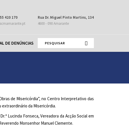
55 420 170
Rua Dr. Miguel Pinto Martins, 134
scmamarante.pt
4600 - 090 Amarante
AL DE DENÚNCIAS
Obras de Misericórdia”, no Centro Interpretativo das
extraordinário da Misericórdia.
ª Dr.ª Lucinda Fonseca, Vereadora da Acção Social em
o Reverendo Monsenhor Manuel Clemente.