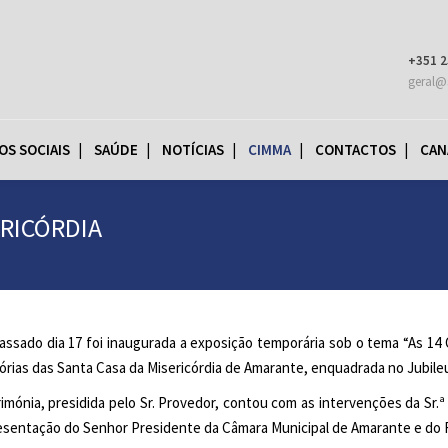
+351 2
geral@
OS SOCIAIS
SAÚDE
NOTÍCIAS
CIMMA
CONTACTOS
CAN
ERICÓRDIA
assado dia 17 foi inaugurada a exposição temporária sob o tema “As 14 
rias das Santa Casa da Misericórdia de Amarante, enquadrada no Jubileu 
rimónia, presidida pelo Sr. Provedor, contou com as intervenções da Sr.
esentação do Senhor Presidente da Câmara Municipal de Amarante e d