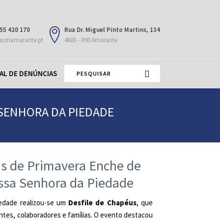
55 420 170
Rua Dr. Miguel Pinto Martins, 134
scmamarante.pt
4600 - 090 Amarante
AL DE DENÚNCIAS
 SENHORA DA PIEDADE
us de Primavera Enche de
ossa Senhora da Piedade
edade realizou-se um
Desfile de Chapéus
, que
ntes, colaboradores e famílias. O evento destacou