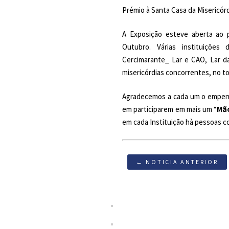
Prémio à Santa Casa da Misericórd
A Exposição esteve aberta ao
Outubro. Várias instituições
Cercimarante_ Lar e CAO, Lar d
misericórdias concorrentes, no tot
Agradecemos a cada um o empenho
em participarem em mais um “
Mão
em cada Instituição hà pessoas co
← NOTICIA ANTERIOR