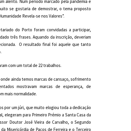
um alento. Num período marcado pela pandemia e
muito se gostaria de demostrar, o tema proposto
 Humanidade Revela-se nos Valores”.
tariado do Porto foram convidadas a participar,
dado três frases. Aquando da inscrição, deveriam
cionada. O resultado final foi aquele que tanto
.
param com um total de 22 trabalhos.
 onde ainda temos marcas de cansaço, sofrimento
sentados mostravam marcas de esperança, de
m mais normalidade.
os por um júri, que muito elogiou toda a dedicação
al, elegeram para Primeiro Prémio a Santa Casa da
essor Doutor José Vieira de Carvalho, o Segundo
 da Misericórdia de Paços de Ferreira e o Terceiro