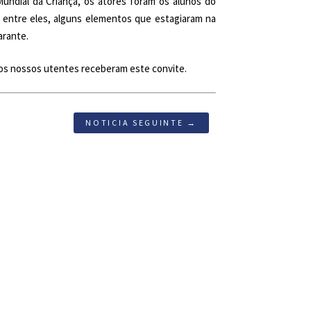
Mundial da Criança, os atores foram os alunos do
, entre eles, alguns elementos que estagiaram na
arante.
 os nossos utentes receberam este convite.
NOTICIA SEGUINTE →