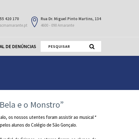
55 420 170
Rua Dr. Miguel Pinto Martins, 134
scmamarante.pt
4600 - 090 Amarante
AL DE DENÚNCIAS
 Bela e o Monstro”
alo, os nossos utentes foram assistir ao musical “
pelos alunos do Colégio de São Gonçalo.