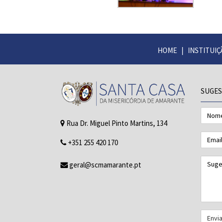
HOME
|
INSTITUIÇ
SUGES
Nome
Rua Dr. Miguel Pinto Martins, 134
Email
+351 255 420 170
Suges
geral@scmamarante.pt