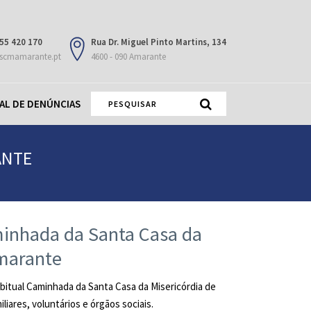
55 420 170
Rua Dr. Miguel Pinto Martins, 134
scmamarante.pt
4600 - 090 Amarante
AL DE DENÚNCIAS
ANTE
minhada da Santa Casa da
Amarante
habitual Caminhada da Santa Casa da Misericórdia de
iares, voluntários e órgãos sociais.