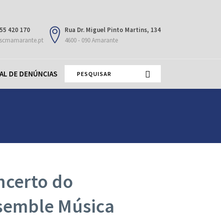
55 420 170
Rua Dr. Miguel Pinto Martins, 134
scmamarante.pt
4600 - 090 Amarante
AL DE DENÚNCIAS
ncerto do
semble Música