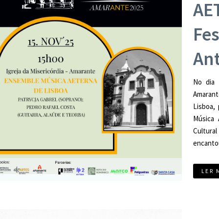
AE
Fes
An
No dia 
Amaran
Lisboa,
Música 
Cultural
encantou
LER 