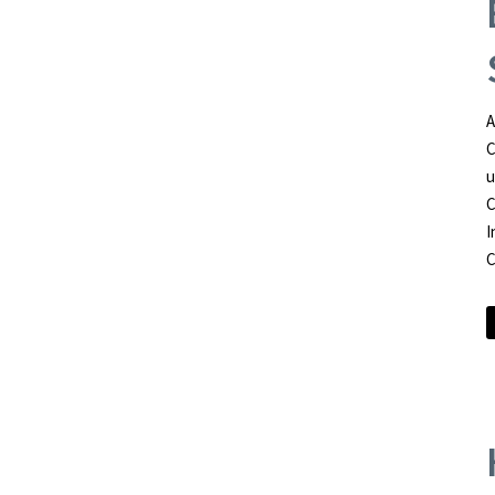
A
C
u
I
C