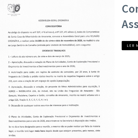
Co
Ass
LER 