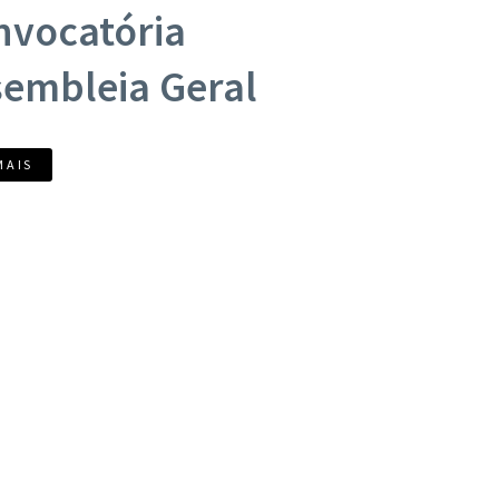
nvocatória
embleia Geral
MAIS