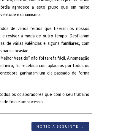
icórdia agradece a este grupo que em muito
juventude e dinamismo.
tidos de vários feitios que fizeram os nossos
 e reviver a moda de outro tempo. Desfilaram
ias de várias valências e alguns familiares, com
s para a ocasião.
 “Melhor Vestido” não foi tarefa fácil. A nomeação
elheiro, foi recebida com aplausos por todos os
vencedora ganharam um dia passado de forma
todos os colaboradores que com o seu trabalho
idade fosse um sucesso.
NOTICIA SEGUINTE →