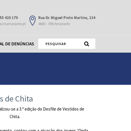
55 420 170
Rua Dr. Miguel Pinto Martins, 134
scmamarante.pt
4600 - 090 Amarante
AL DE DENÚNCIAS
s de Chita
alizou-se a 3.º edição do Desfile de Vestidos de
Chita.
 evento, contou com a atuação dos jovens ‘Onda