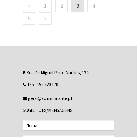
1
2
3
4
5
Rua Dr. Miguel Pinto Martins, 134
+351 255 420 170
geral@scmamarante.pt
SUGESTÕES/MENSAGENS
Nome