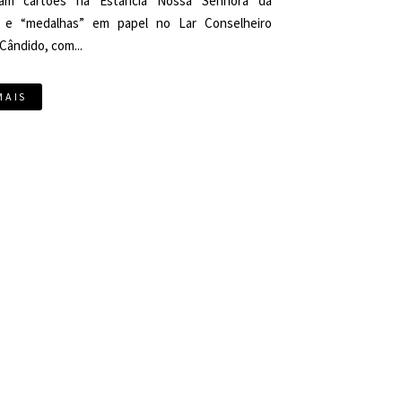
ram cartões na Estância Nossa Senhora da
 e “medalhas” em papel no Lar Conselheiro
Cândido, com...
MAIS