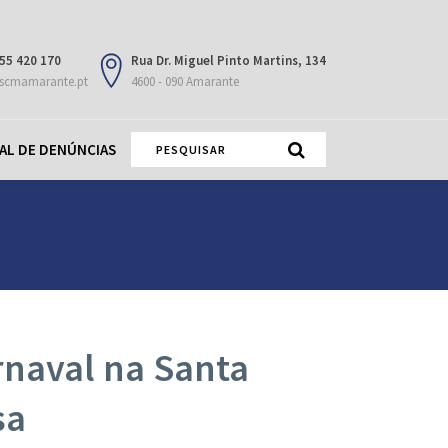
55 420 170
Rua Dr. Miguel Pinto Martins, 134
scmamarante.pt
4600 - 090 Amarante
AL DE DENÚNCIAS
naval na Santa
sa