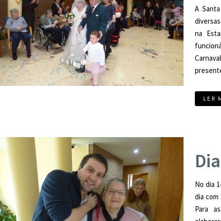
A Santa
diversas
na Esta
funcion
Carnava
presente
LER 
Dia
No dia 
dia com
Para as