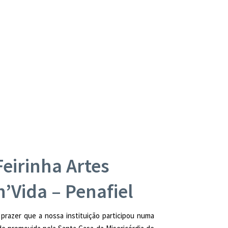
Feirinha Artes
’Vida – Penafiel
prazer que a nossa instituição participou numa