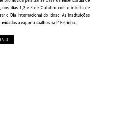
de promovida pela Santa Casa da Misericórdia de
, nos dias 1,2 e 3 de Outubro com o intuito de
r o Dia Internacional do Idoso. As instituições
nvidadas a expor trabalhos na Iª Feirinha...
MAIS