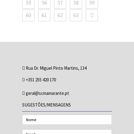
55
56
57
58
59
60
61
62
63
Rua Dr. Miguel Pinto Martins, 134
+351 255 420 170
geral@scmamarante.pt
SUGESTÕES/MENSAGENS
Nome
Email