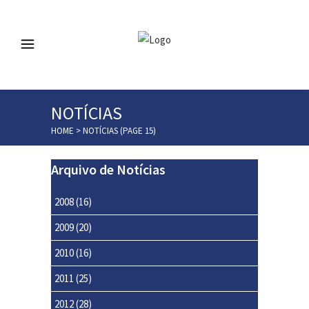
NOTÍCIAS
HOME
>
NOTÍCIAS
(PAGE 15)
Arquivo de Notícias
2008
(16)
2009
(20)
2010
(16)
2011
(25)
2012
(28)