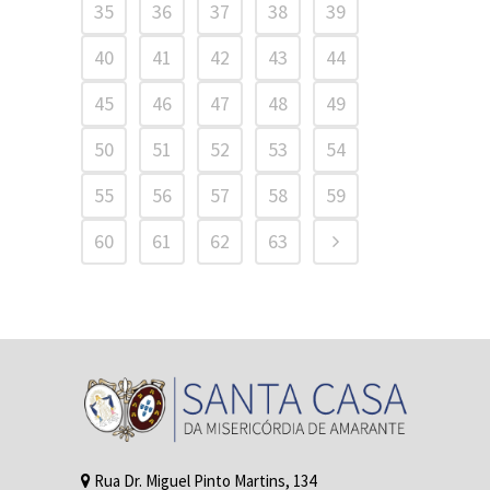
35
36
37
38
39
40
41
42
43
44
45
46
47
48
49
50
51
52
53
54
55
56
57
58
59
60
61
62
63
Rua Dr. Miguel Pinto Martins, 134