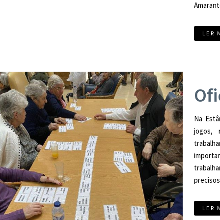
Amarant
LER 
Ofi
Na Estâ
jogos,
trabalh
importa
trabal
precisos
LER 