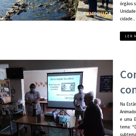
órgãos s
Unidad
cidade...
LER 
Co
co
Na Estân
Animador
e uma E
tema: “
subtema