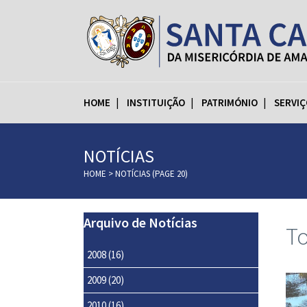
HOME
INSTITUIÇÃO
PATRIMÓNIO
SERVIÇ
NOTÍCIAS
HOME
>
NOTÍCIAS
(PAGE 20)
Arquivo de Notícias
To
2008
(16)
2009
(20)
2010
(16)