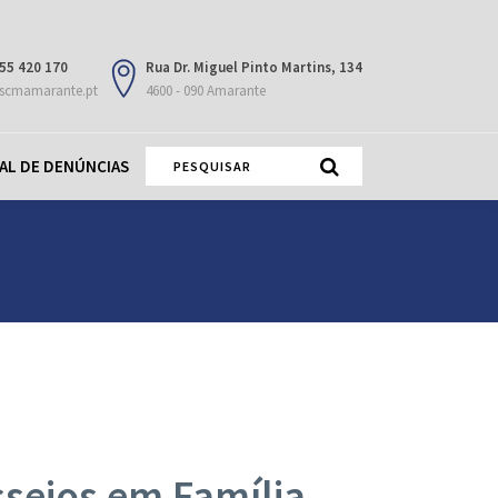
55 420 170
Rua Dr. Miguel Pinto Martins, 134
scmamarante.pt
4600 - 090 Amarante
AL DE DENÚNCIAS
seios em Família