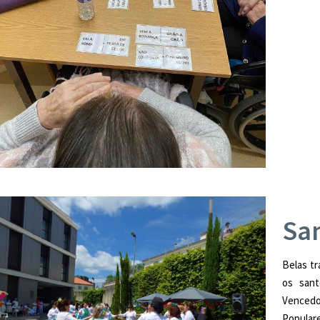
Sa
Belas t
os sant
Venced
Populare