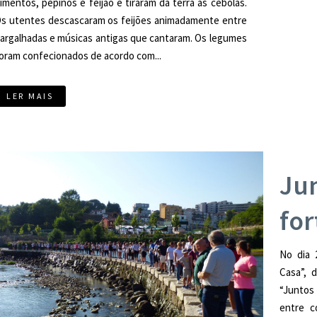
imentos, pepinos e feijão e tiraram da terra as cebolas.
s utentes descascaram os feijões animadamente entre
argalhadas e músicas antigas que cantaram. Os legumes
oram confecionados de acordo com...
LER MAIS
Ju
for
No dia 
Casa”, 
“Juntos
entre c