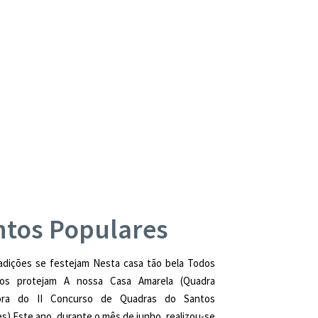
ntos Populares
radições se festejam Nesta casa tão bela Todos
os protejam A nossa Casa Amarela (Quadra
ora do II Concurso de Quadras do Santos
s) Este ano, durante o mês de junho, realizou-se