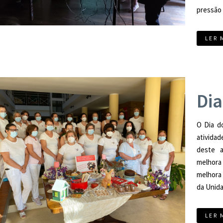
pressão a
LER 
Dia
O Dia d
atividad
deste a
melhora
melhora 
da Unida
LER 