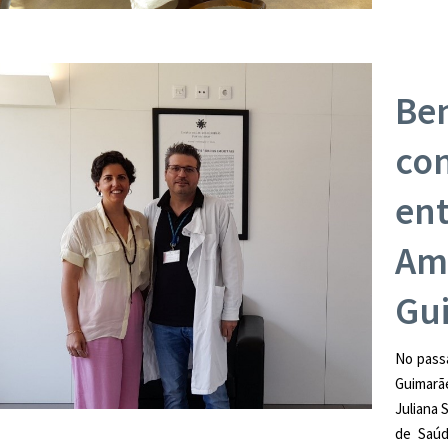
Be
con
en
Am
Gu
No pass
Guimarãe
Juliana 
de Saú