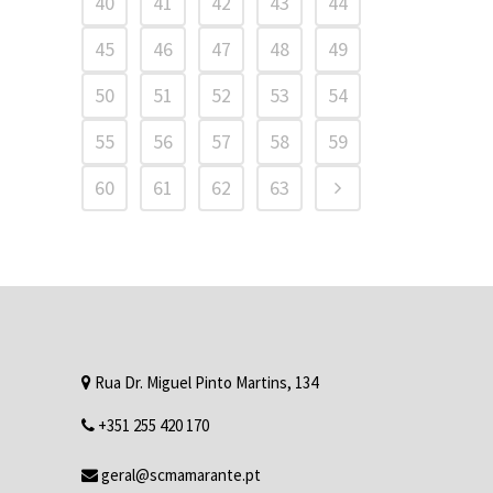
40
41
42
43
44
45
46
47
48
49
50
51
52
53
54
55
56
57
58
59
60
61
62
63
Rua Dr. Miguel Pinto Martins, 134
+351 255 420 170
geral@scmamarante.pt