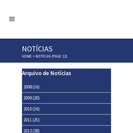
NOTÍCIAS
HOME
>
NOTÍCIAS
(PAGE 12)
Arquivo de Notícias
2008
(16)
2009
(20)
2010
(16)
2011
(25)
2012
(28)