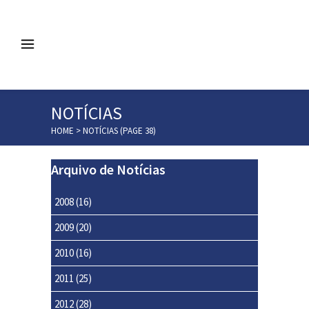
NOTÍCIAS
HOME
>
NOTÍCIAS
(PAGE 38)
Arquivo de Notícias
2008
(16)
2009
(20)
2010
(16)
2011
(25)
2012
(28)