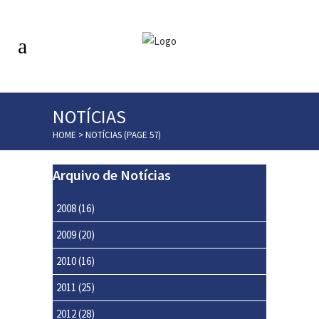
NOTÍCIAS
HOME
>
NOTÍCIAS
(PAGE 57)
Arquivo de Notícias
2008
(16)
2009
(20)
2010
(16)
2011
(25)
2012
(28)